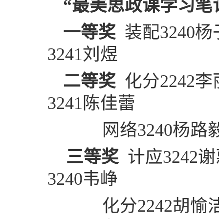
“
最美思政课学习笔
一等奖
装配
3240
杨
3241
刘煜
二等奖
化
分
2242
李
3241
陈佳蕾
网络
3240
杨路
三等奖
计应
3242
谢
3240
韦峥
化分
2242
胡愉