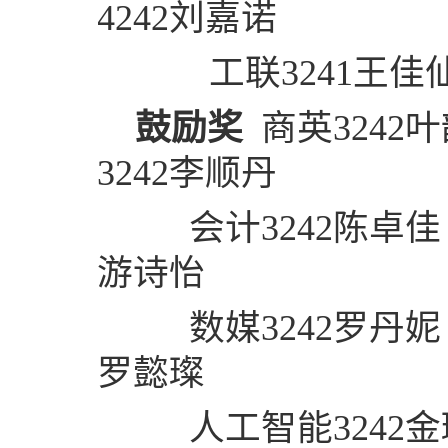
4242
刘嘉诺
工联
3241
王佳
鼓励奖
商英
3242
叶
3242
李顺丹
会计
3242
陈卓佳
游诗怡
数媒
3242
罗丹妮
罗懿璨
人工智能
3242
金